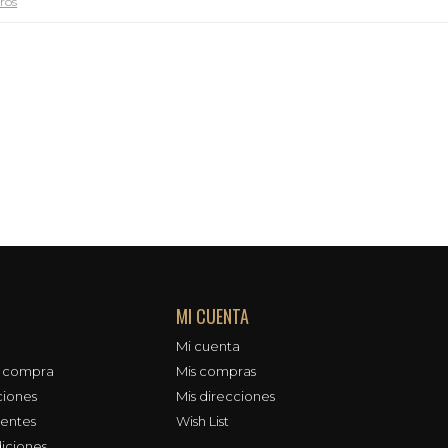
tros
MI CUENTA
Mi cuenta
e compra
Mis compras
ciones
Mis direcciones
uentes
Wish List
iciones