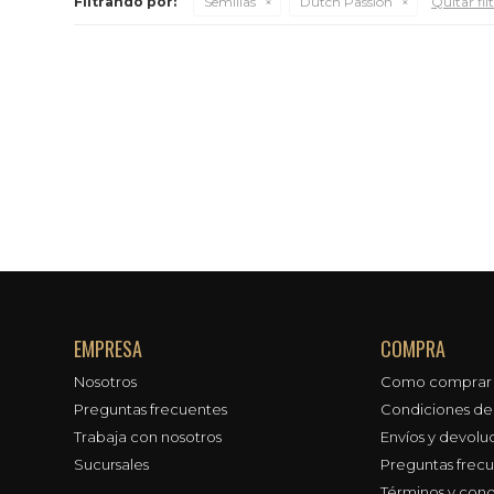
Filtrando por:
Semillas
Dutch Passion
Quitar fil
EMPRESA
COMPRA
Nosotros
Como comprar
Preguntas frecuentes
Condiciones d
Trabaja con nosotros
Envíos y devolu
Sucursales
Preguntas frec
Términos y cond