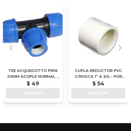
TEE ACQUEDOTTO PN16
CUPLA REDUCTOR PVC
20MM ACOPLE NORMAL -
C/ROSCA 1” A 3/4 - POR
POR ENCARGUE
ENCARGUE
$
49
$
54
AGOTADO
AGOTADO