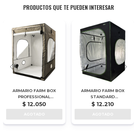
PRODUCTOS QUE TE PUEDEN INTERESAR
ARMARIO FARM BOX
ARMARIO FARM BOX
PROFESSIONAL
STANDARD
120X120X200CM
150X150X200CM
$
12.050
$
12.210
AGOTADO
AGOTADO