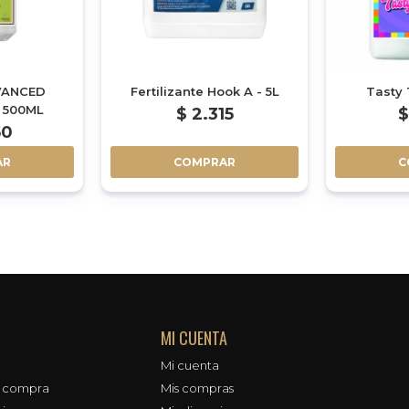
VANCED
Fertilizante Hook A - 5L
Tasty 
 500ML
$
2.315
$
50
AR
COMPRAR
C
MI CUENTA
Mi cuenta
e compra
Mis compras