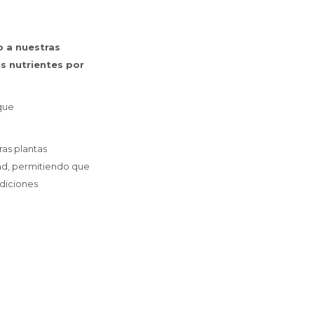
o a nuestras
s nutrientes por
 que
as plantas
dad, permitiendo que
ndiciones