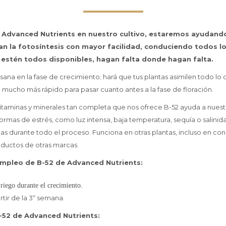
e Advanced Nutrients en nuestro cultivo, estaremos ayudand
an la fotosíntesis con mayor facilidad, conduciendo todos lo
 estén todos disponibles, hagan falta donde hagan falta.
sana en la fase de crecimiento; hará que tus plantas asimilen todo lo
ucho más rápido para pasar cuanto antes a la fase de floración.
taminas y minerales tan completa que nos ofrece B-52 ayuda a nuestr
formas de estrés, como luz intensa, baja temperatura, sequía o salini
nas durante todo el proceso. Funciona en otras plantas, incluso en co
ductos de otras marcas.
mpleo de B-52 de Advanced Nutrients:
riego durante el crecimiento.
rtir de la 3º semana.
52 de Advanced Nutrients: