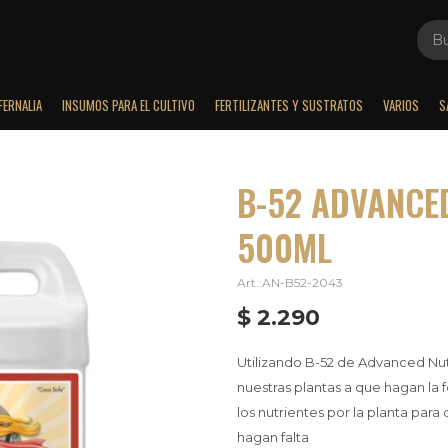
FERNALIA
INSUMOS PARA EL CULTIVO
FERTILIZANTES Y SUSTRATOS
VARIOS
S
B-52 ADVANCED
500ML
AN-B52-2043
$
2.290
Utilizando B-52 de Advanced Nut
nuestras plantas a que hagan la 
los nutrientes por la planta par
hagan falta