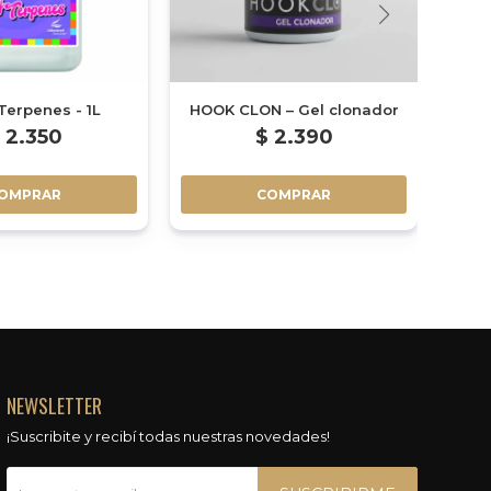
Terpenes - 1L
HOOK CLON – Gel clonador
BIO
2.350
$
2.390
OMPRAR
COMPRAR
NEWSLETTER
¡Suscribite y recibí todas nuestras novedades!