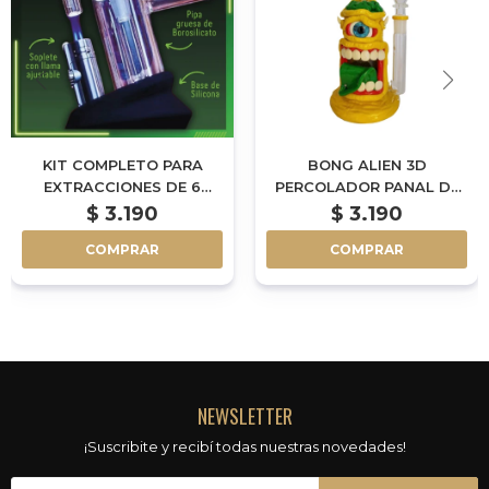
KIT COMPLETO PARA
BONG ALIEN 3D
EXTRACCIONES DE 6
PERCOLADOR PANAL DE
PIEZAS - KAE
MIEL 25CM - AL193
$
3.190
$
3.190
COMPRAR
COMPRAR
NEWSLETTER
¡Suscribite y recibí todas nuestras novedades!