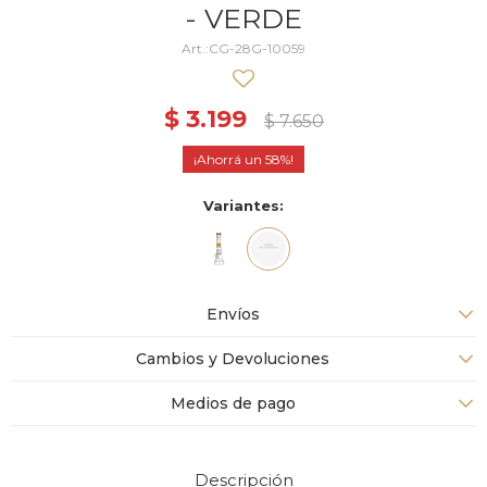
- VERDE
CG-28G-10059
$
3.199
$
7.650
58
Variantes:
Envíos
Cambios y Devoluciones
Medios de pago
Descripción