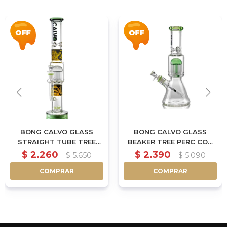
BONG CALVO GLASS
BONG CALVO GLASS
STRAIGHT TUBE TREE
BEAKER TREE PERC CON
PERC DRAGON BALL
SHOWER 35CM - VERDE
$
2.260
$
2.390
$
5.650
$
5.090
42CM
COMPRAR
COMPRAR