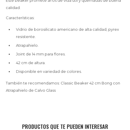
Este beaker promete años de vida útil y quemadas de buena
calidad.
Características:
Vidrio de borosilicato americano de alta calidad, pyrex
resistente.
Atrapahielo.
Joint de 14 mm para flores.
42 cm de altura.
Disponible en variedad de colores.
También te recomendamos: Classic Beaker 42 cm Bong con
Atrapahielo de Calvo Glass
PRODUCTOS QUE TE PUEDEN INTERESAR