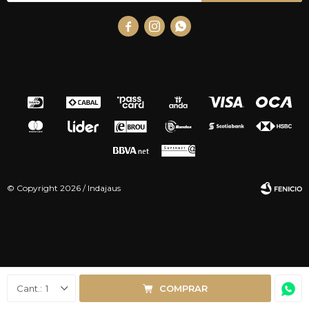



© Copyright 2026 / Indajaus
Fenicio
1
COMPRAR