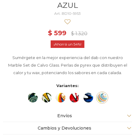
AZUL
BD10-5953
$
599
$
1.320
54
Sumérgete en la mejor experiencia del dab con nuestro
Marble Set de Calvo Glass. Perlas de pyrex que distribuyen el
calor y tu wax, potenciando los sabores en cada calada.
Variantes:
Envíos
Cambios y Devoluciones