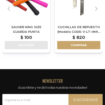
SAUVER KING SIZE
CUCHILLAS DE REPUESTO
GUARDA PUNTA
(Modelo CODE: V-LT-HM19
/ COD 3786)
$
100
$
820
AGOTADO
COMPRAR
NEWSLETTER
¡Suscribite y recibí todas nuestras novedades!
SUSCRIBIRME