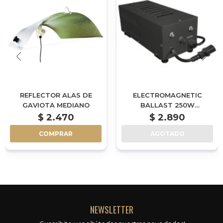
REFLECTOR ALAS DE
ELECTROMAGNETIC
GAVIOTA MEDIANO
BALLAST 250W
BALASTRO
$
2.470
$
2.890
COMPRAR
AGOTADO
NEWSLETTER