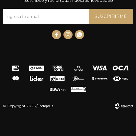
¡Suscribite y recibí todas nuestras novedades!
SUSCRIBIRME



© Copyright 2026 / Indajaus