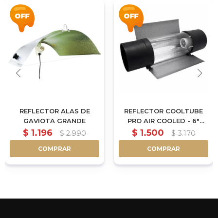
REFLECTOR ALAS DE
REFLECTOR COOLTUBE
GAVIOTA GRANDE
PRO AIR COOLED - 6"
|152MM - 62CM
$
1.196
$
1.500
$
2.990
$
3.170
COMPRAR
COMPRAR