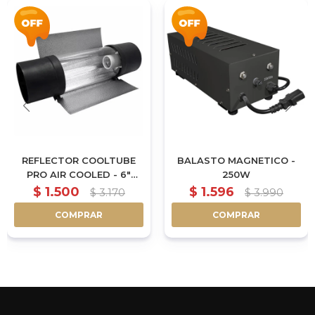
REFLECTOR COOLTUBE
BALASTO MAGNETICO -
PRO AIR COOLED - 6"
250W
|152MM - 62CM
$
1.500
$
1.596
$
3.170
$
3.990
COMPRAR
COMPRAR