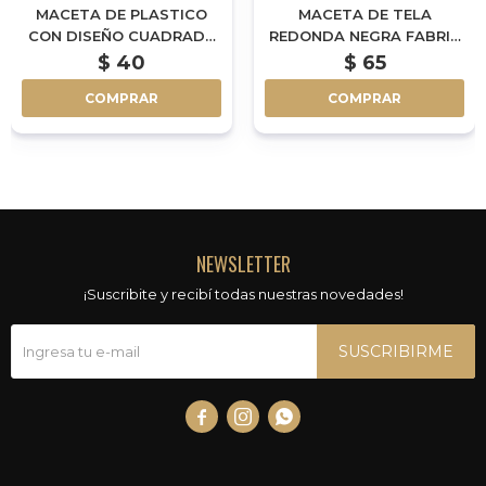
MACETA DE PLASTICO
MACETA DE TELA
CON DISEÑO CUADRADA
REDONDA NEGRA FABRIC
NEGRA - 2L
POT - 1GAL - 4L
$
40
$
65
COMPRAR
COMPRAR
NEWSLETTER
¡Suscribite y recibí todas nuestras novedades!
SUSCRIBIRME


