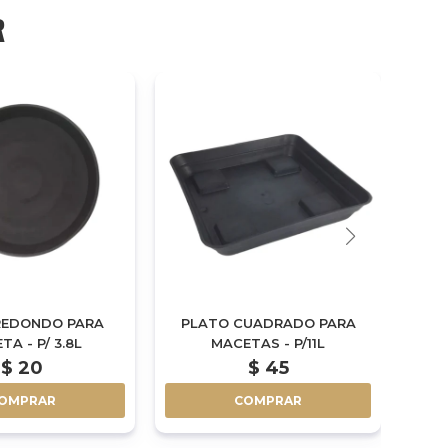
R
REDONDO PARA
PLATO CUADRADO PARA
A - P/ 3.8L
MACETAS - P/11L
$
20
$
45
OMPRAR
COMPRAR