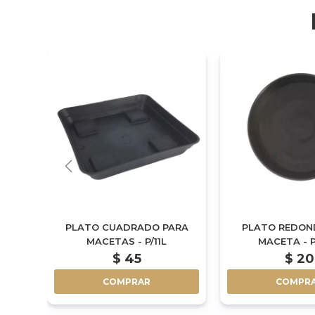
RA
PLATO CUADRADO PARA
PLATO REDON
MACETAS - P/11L
MACETA - P
$
45
$
20
COMPRAR
COMPR