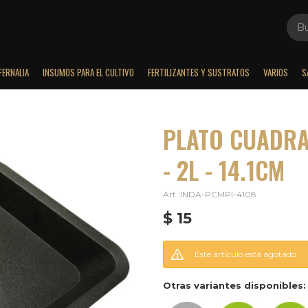
FERNALIA
INSUMOS PARA EL CULTIVO
FERTILIZANTES Y SUSTRATOS
VARIOS
S
PLATO CUADRA
- 2L - 14.1CM
INDA-PCMPI-4108
$
15
Este artículo está agotado.
Otras variantes disponibles: