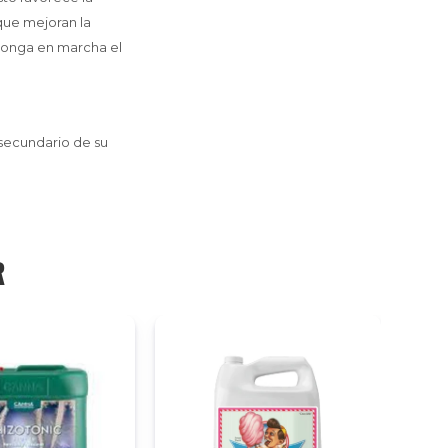
que mejoran la
e ponga en marcha el
 secundario de su
R