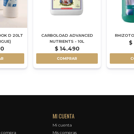
OOK D 20LT
CARBOLOAD ADVANCED
RHIZOTO
RGUE)
NUTRIENTS - 10L
$
60
$
14.490
AR
COMPRAR
C
MI CUENTA
Mi cuenta
e compra
Mis compras