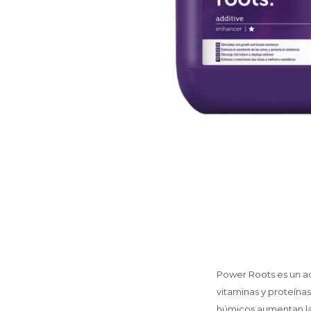
Power Roots es un ad
vitaminas y proteínas
húmicos aumentan la r