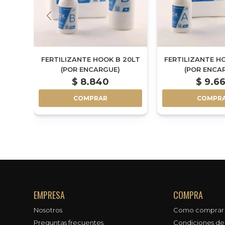
FERTILIZANTE HOOK B 20LT
FERTILIZANTE H
(POR ENCARGUE)
(POR ENCA
$
8.840
$
9.6
COMPRAR
COMPR
EMPRESA
COMPRA
Nosotros
Como comprar
Preguntas frecuentes
Condiciones d