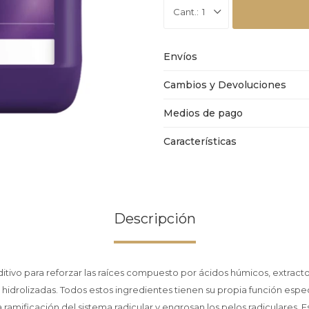
1
Envíos
Cambios y Devoluciones
Medios de pago
Características
Descripción
itivo para reforzar las raíces compuesto por ácidos húmicos, extractos
 hidrolizadas. Todos estos ingredientes tienen su propia función espec
amificación del sistema radicular y engrosan los pelos radiculares. E