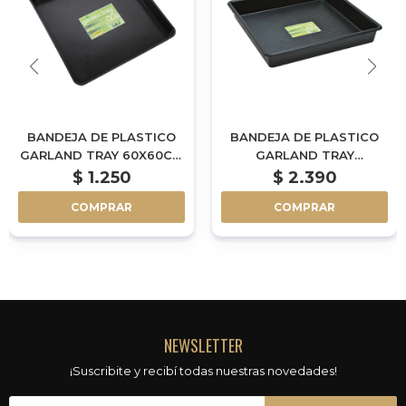
BANDEJA DE PLASTICO
BANDEJA DE PLASTICO
GARLAND TRAY 60X60CM
GARLAND TRAY
- 7CM DE ALTO
100X100CM - 12CM DE
$
1.250
$
2.390
ALTO
COMPRAR
COMPRAR
NEWSLETTER
¡Suscribite y recibí todas nuestras novedades!