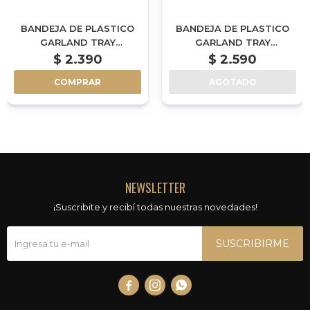
BANDEJA DE PLASTICO
BANDEJA DE PLASTICO
GARLAND TRAY
GARLAND TRAY
100X100CM - 12CM DE
120X120CM - 5CM DE
$
2.390
$
2.590
ALTO
ALTO
COMPRAR
AGOTADO
NEWSLETTER
¡Suscribite y recibí todas nuestras novedades!
SUSCRIBIRME


