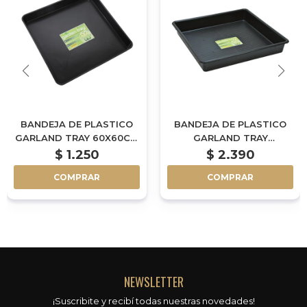
BANDEJA DE PLASTICO
BANDEJA DE PLASTICO
GARLAND TRAY 60X60CM
GARLAND TRAY
- 7CM DE ALTO
100X100CM - 12CM DE
$
1.250
$
2.390
ALTO
COMPRAR
COMPRAR
NEWSLETTER
¡Suscribite y recibí todas nuestras novedades!