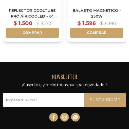
REFLECTOR COOLTUBE
BALASTO MAGNETICO -
PRO AIR COOLED - 6"
250W
|152MM - 62CM
$
1.500
$
1.596
$
3.170
$
3.990
COMPRAR
COMPRAR
NEWSLETTER
¡Suscribite y recibí todas nuestras novedades!
SUSCRIBIRME


