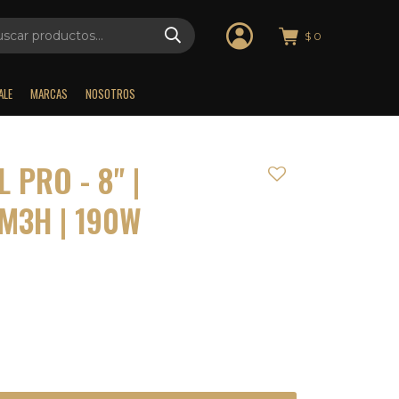
$
0
ALE
MARCAS
NOSOTROS
 PRO - 8" |
M3H | 190W