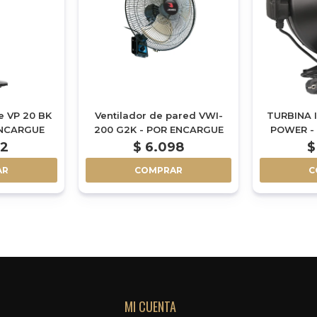
e VP 20 BK
Ventilador de pared VWI-
TURBINA 
ENCARGUE
200 G2K - POR ENCARGUE
POWER - 
M3
92
$
6.098
$
AR
COMPRAR
C
MI CUENTA