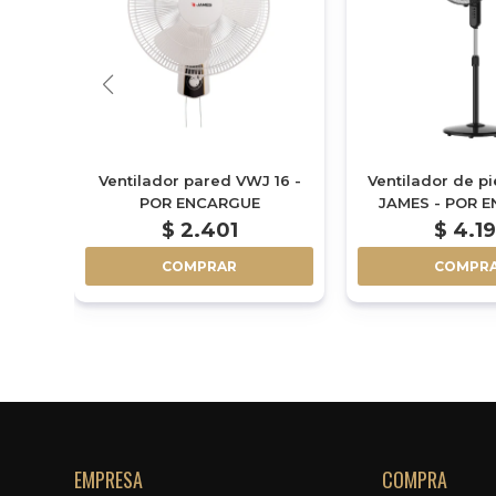
 DE
Ventilador pared VWJ 16 -
Ventilador de pi
3
POR ENCARGUE
JAMES - POR 
$
2.401
$
4.1
COMPRAR
COMPR
EMPRESA
COMPRA