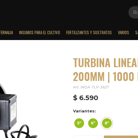
FERNALIA
INSUMOS PARA EL CULTIVO
FERTILIZANTES Y SUSTRATOS
VARIOS
S
TURBINA LINEAL
200MM | 1000 
INDA-TLP-3627
$
6.590
Variantes: