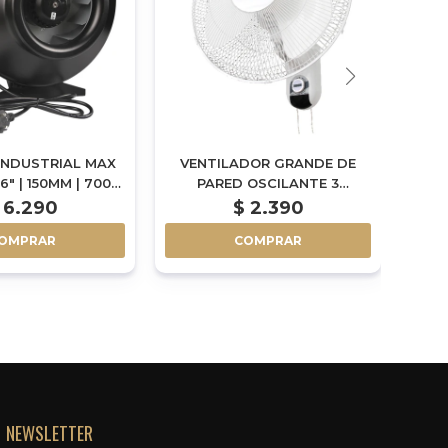
INDUSTRIAL MAX
VENTILADOR GRANDE DE
Ven
6" | 150MM | 700
PARED OSCILANTE 3
H | 100W
VELOCIDADES
6.290
$
2.390
OMPRAR
COMPRAR
NEWSLETTER