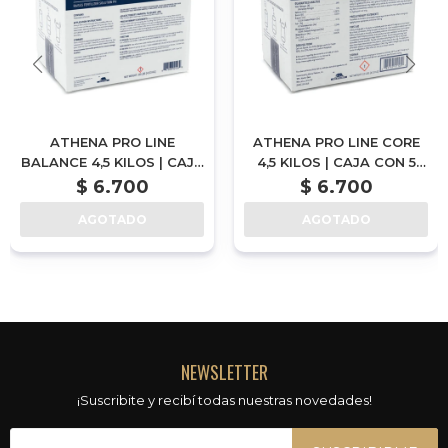
ATHENA PRO LINE
ATHENA PRO LINE CORE
BALANCE 4,5 KILOS | CAJA
4,5 KILOS | CAJA CON 5
CON 5 SOBRES DE 900
SOBRES DE 900 GRAMOS |
$
6.700
$
6.700
GRAMOS | POR ENCARGUE
POR ENCARGUE
AGOTADO
AGOTADO
NEWSLETTER
¡Suscribite y recibí todas nuestras novedades!