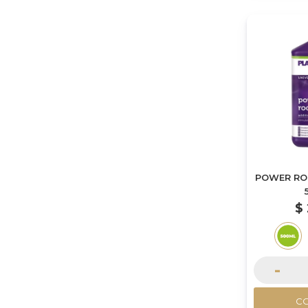
POWER RO
$
-
C