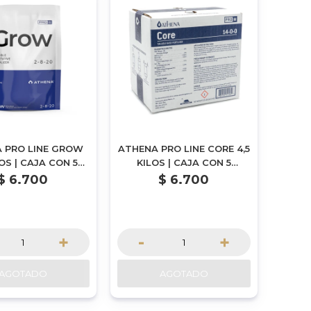
 PRO LINE GROW
ATHENA PRO LINE CORE 4,5
LOS | CAJA CON 5
KILOS | CAJA CON 5
DE 900 GRAMOS |
SOBRES DE 900 GRAMOS |
$
6.700
$
6.700
R ENCARGUE
POR ENCARGUE
+
-
+
AGOTADO
AGOTADO