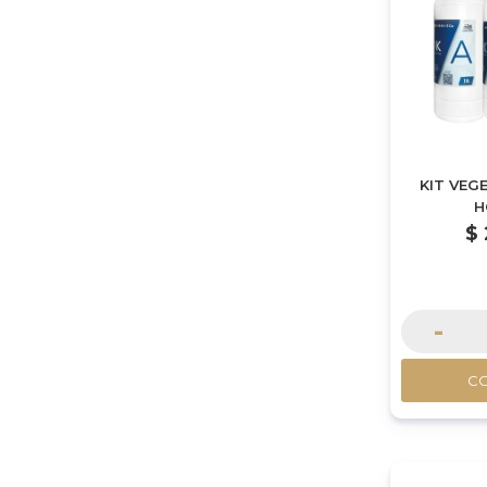
KIT VEG
H
$
-
C