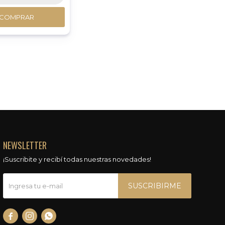
COMPRAR
NEWSLETTER
¡Suscribite y recibí todas nuestras novedades!
SUSCRIBIRME


