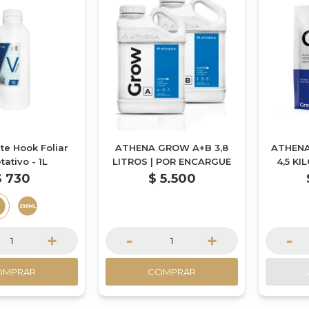
nte Hook Foliar
ATHENA GROW A+B 3,8
ATHENA
ativo - 1L
LITROS | POR ENCARGUE
4,5 KI
SOBRES 
$
730
$
5.500
PO
+
-
+
-
OMPRAR
COMPRAR