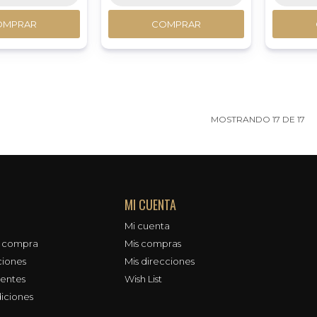
OMPRAR
COMPRAR
MOSTRANDO
17
DE
17
MI CUENTA
Mi cuenta
e compra
Mis compras
ciones
Mis direcciones
uentes
Wish List
iciones