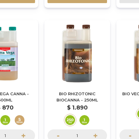
VEGA CANNA -
BIO RHIZOTONIC
BIO VE
500ML
BIOCANNA - 250ML
$
870
$
1.890
+
-
+
-