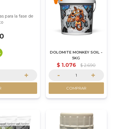
as para la fase de
to
50
DOLOMITE MONKEY SOIL -
5KG
$
1.076
$
2.690
+
-
+
R
COMPRAR