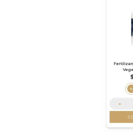
Fertiliza
Veget
-
C