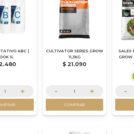
ETATIVO ABC |
CULTIVATOR SERIES GROW
SALES 
OOK 1L
11,3KG
GROW A
2.480
$
21.090
+
-
+
-
OMPRAR
COMPRAR