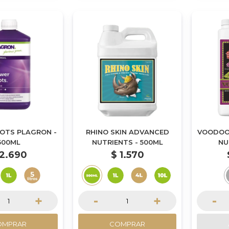
OTS PLAGRON -
RHINO SKIN ADVANCED
VOODOO
500ML
NUTRIENTS - 500ML
NU
2.690
$
1.570
+
-
+
-
OMPRAR
COMPRAR