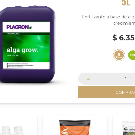
5L
Fertilizante a base de alg
crecimien
$
6.3
-
COMPRA