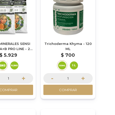
MINERALES SENSI
Trichoderma Khyma - 120
+B PRO LINE - 2
ML
KG
$
5.929
$
700
+
-
+
COMPRAR
COMPRAR