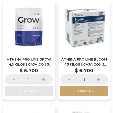
ATHENA PRO LINE GROW
ATHENA PRO LINE BLOOM
4,5 KILOS | CAJA CON 5
4,5 KILOS | CAJA CON 5
SOBRES DE 900 GRAMOS |
SOBRE DE 900 GRAMOS |
$
6.700
$
6.700
POR ENCARGUE
POR ENCARGUE
-
+
-
+
AGOTADO
COMPRAR