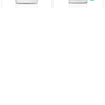
ATHENA CLEANSE 3,8
ATHENA STACK 950ML |
LITROS | POR ENCARGUE
POR ENCARGUE
$
3.400
$
6.100
-
+
-
+
COMPRAR
COMPRAR
MOSTRANDO
17
DE
17
NEWSLETTER
¡Suscribite y recibí todas nuestras novedades!