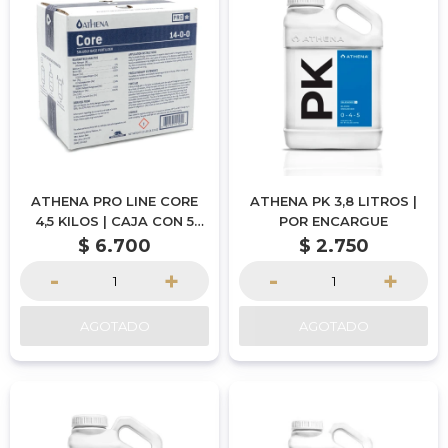
ATHENA PRO LINE CORE
ATHENA PK 3,8 LITROS |
4,5 KILOS | CAJA CON 5
POR ENCARGUE
SOBRES DE 900 GRAMOS |
$
6.700
$
2.750
POR ENCARGUE
-
+
-
+
AGOTADO
AGOTADO