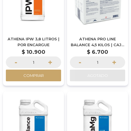
ATHENA IPW 3,8 LITROS |
ATHENA PRO LINE
POR ENCARGUE
BALANCE 4,5 KILOS | CAJA
CON 5 SOBRES DE 900
$
10.900
$
6.700
GRAMOS | POR ENCARGUE
-
+
-
+
COMPRAR
AGOTADO