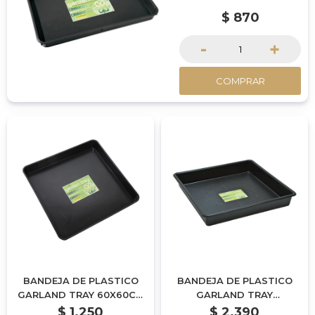
$
870
-
+
COMPRAR
BANDEJA DE PLASTICO
BANDEJA DE PLASTICO
GARLAND TRAY 60X60CM
GARLAND TRAY
- 7CM DE ALTO
100X100CM - 12CM DE
$
1.250
$
2.390