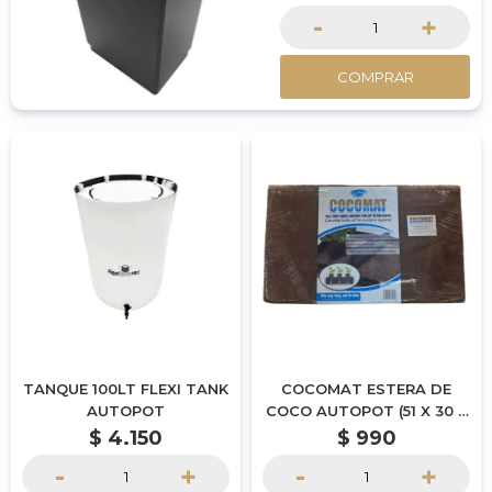
-
+
COMPRAR
TANQUE 100LT FLEXI TANK
COCOMAT ESTERA DE
AUTOPOT
COCO AUTOPOT (51 X 30 X
3CM)
$
4.150
$
990
-
+
-
+