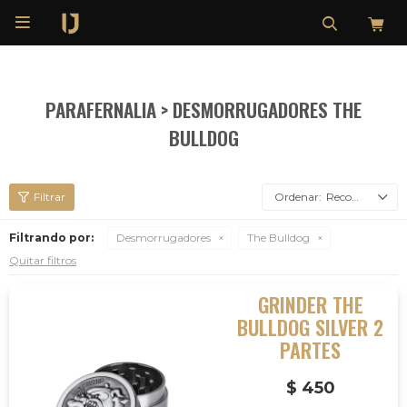

PARAFERNALIA > DESMORRUGADORES THE
BULLDOG
Recomendados
Filtrando por:
Desmorrugadores
The Bulldog
Quitar filtros
GRINDER THE
BULLDOG SILVER 2
PARTES
$
450