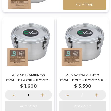
COMPRAR
ALMACENAMIENTO
ALMACENAMIENTO
CVAULT LARGE + BOVEDA
CVAULT 2LT + BOVEDA 67
8 GR (x2)
GR
$
1.600
$
3.390
-
+
-
+
AGOTADO
AGOTADO