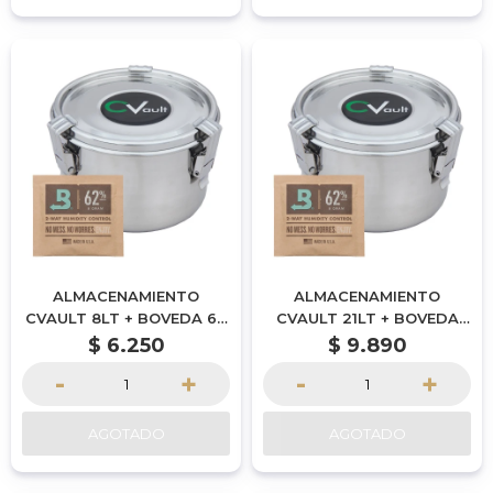
ALMACENAMIENTO
ALMACENAMIENTO
CVAULT 8LT + BOVEDA 67
CVAULT 21LT + BOVEDA
GR (x2)
320 GR
$
6.250
$
9.890
-
+
-
+
AGOTADO
AGOTADO