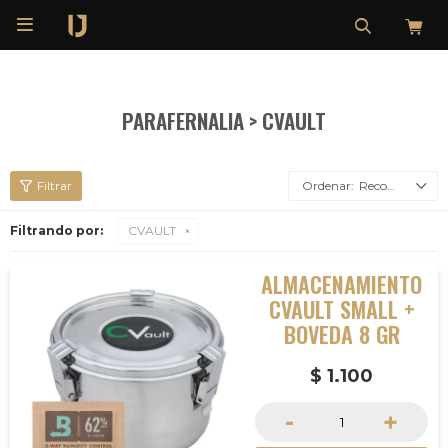

PARAFERNALIA > CVAULT
Recomendados
Filtrando por:
CVAULT
ALMACENAMIENTO
CVAULT SMALL +
BOVEDA 8 GR
$
1.100
-
+