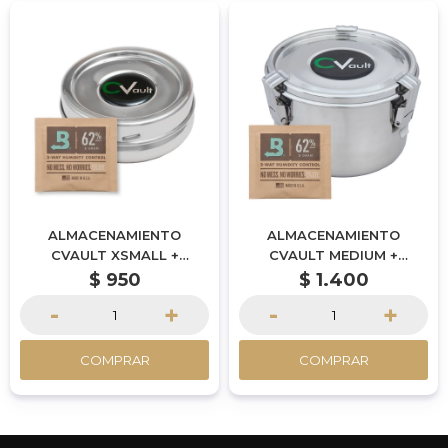
ALMACENAMIENTO
ALMACENAMIENTO
CVAULT XSMALL +
CVAULT MEDIUM +
BOVEDA 8 GR
BOVEDA 8 GR
$
950
$
1.400
-
+
-
+
COMPRAR
COMPRAR