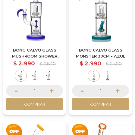
BONG CALVO GLASS
BONG CALVO GLASS
MUSHROOM SHOWER
MONSTER 30CM - AZUL
HEAD 30CM - AZUL
$
2.990
$
2.990
$
6.840
$
6.590
-
+
-
+
COMPRAR
COMPRAR