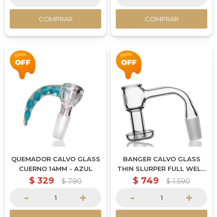
COMPRAR
COMPRAR
QUEMADOR CALVO GLASS
BANGER CALVO GLASS
CUERNO 14MM - AZUL
THIN SLURPER FULL WELD
14MM MACHO
$
329
$
749
$
790
$
1.590
-
+
-
+