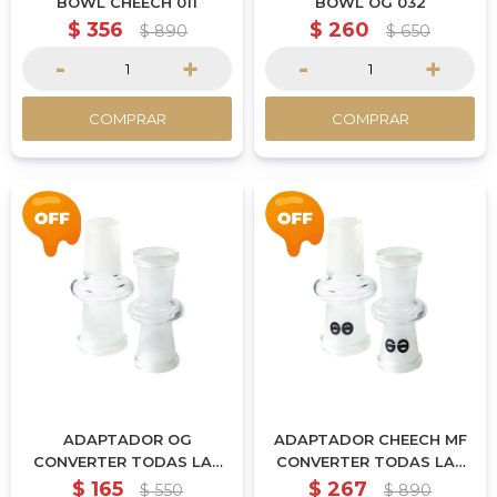
BOWL CHEECH 011
BOWL OG 032
$
356
$
260
$
890
$
650
-
+
-
+
COMPRAR
COMPRAR
ADAPTADOR OG
ADAPTADOR CHEECH MF
CONVERTER TODAS LAS
CONVERTER TODAS LAS
MEDIDAS
MEDIDAS
$
165
$
267
$
550
$
890