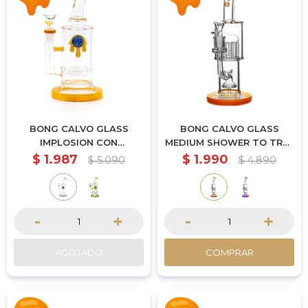
BONG CALVO GLASS
BONG CALVO GLASS
IMPLOSION CON
MEDIUM SHOWER TO TREE
PERCOLADOR 23CM -
PERC 27CM - NARANJA
$
1.987
$
1.990
$
5.090
$
4.890
NARANJA
-
+
-
+
AGOTADO
COMPRAR