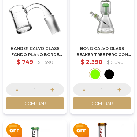
BANGER CALVO GLASS
BONG CALVO GLASS
FONDO PLANO BORDE
BEAKER TREE PERC CON
BISEL 14MM MACHO
SHOWER 35CM - VERDE
$
749
$
2.390
$
1.590
$
5.090
-
+
-
+
COMPRAR
COMPRAR