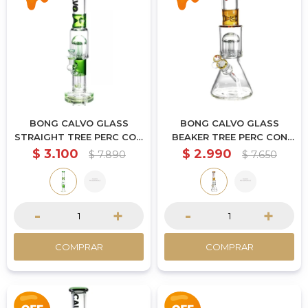
BONG CALVO GLASS
BONG CALVO GLASS
STRAIGHT TREE PERC CON
BEAKER TREE PERC CON
SHOWER 42CM - VERDE
SHOWER 42CM -
$
3.100
$
2.990
$
7.890
$
7.650
AMARILLO
-
+
-
+
COMPRAR
COMPRAR