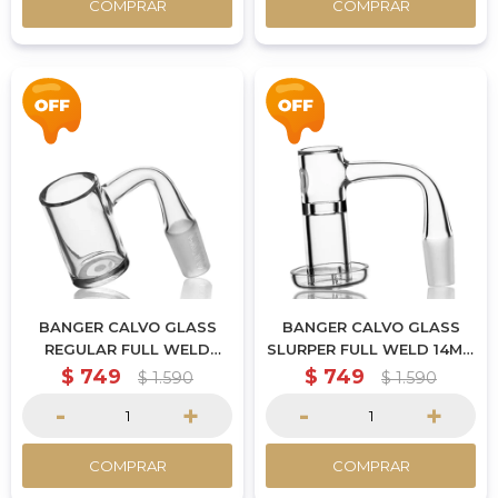
COMPRAR
COMPRAR
BANGER CALVO GLASS
BANGER CALVO GLASS
REGULAR FULL WELD
SLURPER FULL WELD 14MM
14MM MACHO
MACHO
$
749
$
749
$
1.590
$
1.590
-
+
-
+
COMPRAR
COMPRAR