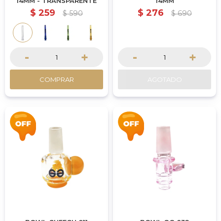
14MM - TRANSPARENTE
14MM
$
259
$
276
$
590
$
690
-
+
-
+
COMPRAR
AGOTADO