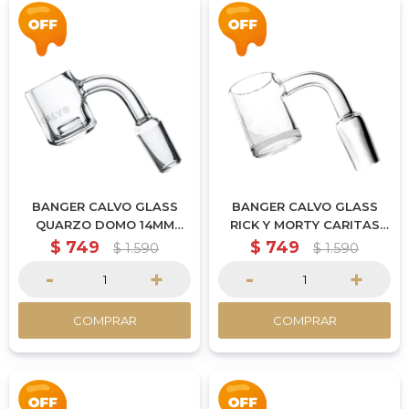
BANGER CALVO GLASS
BANGER CALVO GLASS
QUARZO DOMO 14MM
RICK Y MORTY CARITAS
MACHO
14MM MACHO
$
749
$
749
$
1.590
$
1.590
-
+
-
+
COMPRAR
COMPRAR