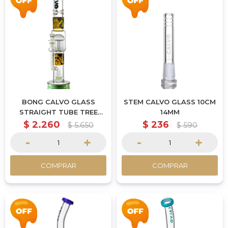
BONG CALVO GLASS
STEM CALVO GLASS 10CM
STRAIGHT TUBE TREE
14MM
PERC DRAGON BALL 42CM
$
2.260
$
236
$
5.650
$
590
-
+
-
+
COMPRAR
COMPRAR