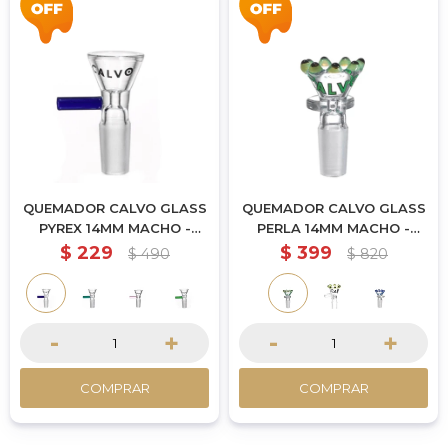
QUEMADOR CALVO GLASS
QUEMADOR CALVO GLASS
PYREX 14MM MACHO -
PERLA 14MM MACHO -
AZUL
VERDE
$
229
$
399
$
490
$
820
-
+
-
+
COMPRAR
COMPRAR