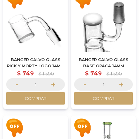
BANGER CALVO GLASS
BANGER CALVO GLASS
RICK Y MORTY LOGO 14MM
BASE OPACA 14MM
MACHO
$
749
$
749
$
1.590
$
1.590
-
+
-
+
COMPRAR
COMPRAR