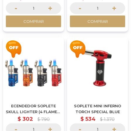
-
+
-
+
COMPRAR
COMPRAR
ECENDEDOR SOPLETE
SOPLETE MINI INFERNO
SKULL LIGHTER (4 FLAMES)
TORCH SPECIAL BLUE
SPECIAL BLUE
$
302
$
534
$
790
$
1.370
-
+
-
+