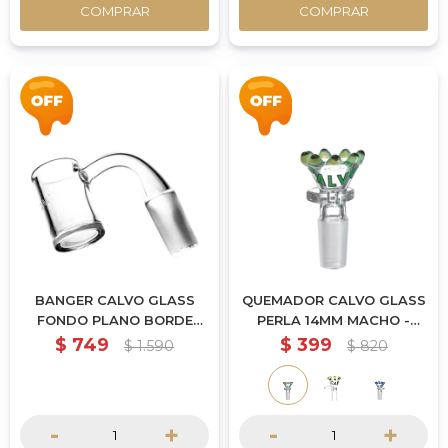
COMPRAR
COMPRAR
BANGER CALVO GLASS
QUEMADOR CALVO GLASS
FONDO PLANO BORDE
PERLA 14MM MACHO -
BISEL 14MM MACHO
VERDE
$
749
$
399
$
1.590
$
820
-
+
-
+