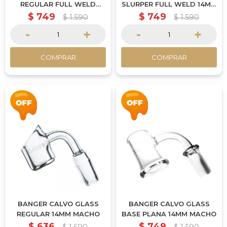
REGULAR FULL WELD
SLURPER FULL WELD 14MM
14MM MACHO
MACHO
$
749
$
749
$
1.590
$
1.590
-
+
-
+
COMPRAR
COMPRAR
BANGER CALVO GLASS
BANGER CALVO GLASS
REGULAR 14MM MACHO
BASE PLANA 14MM MACHO
$
636
$
749