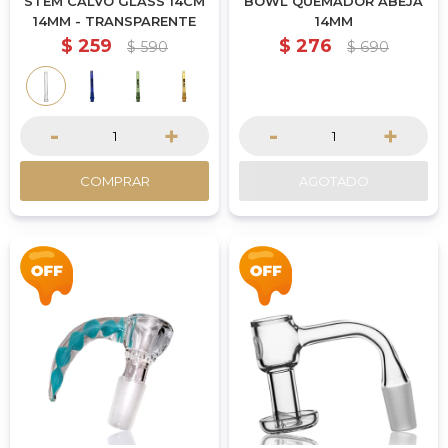
STEM CALVO GLASS 14CM
BOWL QUEMADOR ABEJA
14MM - TRANSPARENTE
14MM
$
259
$
276
$
590
$
690
-
+
-
+
COMPRAR
AGOTADO