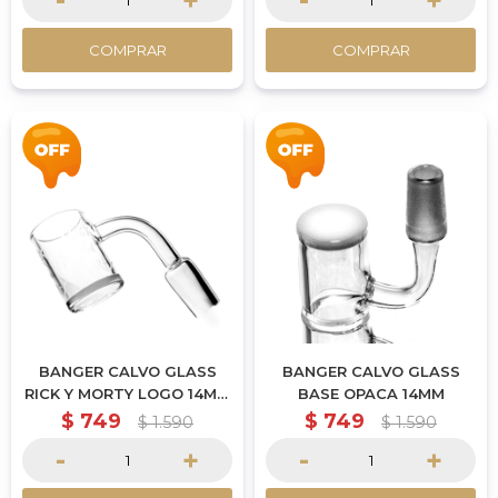
-
+
-
+
COMPRAR
COMPRAR
BANGER CALVO GLASS
BANGER CALVO GLASS
RICK Y MORTY LOGO 14MM
BASE OPACA 14MM
MACHO
$
749
$
749
$
1.590
$
1.590
-
+
-
+