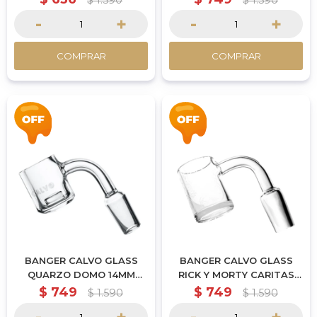
$
1.590
$
1.590
-
+
-
+
COMPRAR
COMPRAR
BANGER CALVO GLASS
BANGER CALVO GLASS
QUARZO DOMO 14MM
RICK Y MORTY CARITAS
MACHO
14MM MACHO
$
749
$
749
$
1.590
$
1.590