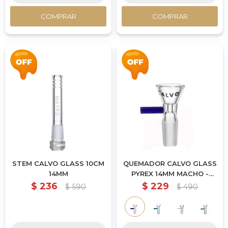
COMPRAR
COMPRAR
STEM CALVO GLASS 10CM
QUEMADOR CALVO GLASS
14MM
PYREX 14MM MACHO -
AZUL
$
236
$
229
$
590
$
490