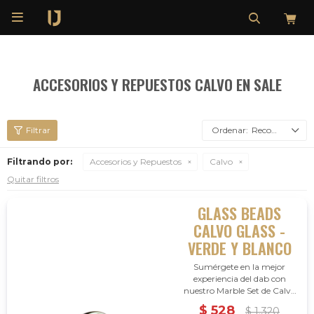

ACCESORIOS Y REPUESTOS CALVO EN SALE
Recomendados
Filtrando por:
Accesorios y Repuestos
Calvo
Quitar filtros
GLASS BEADS
CALVO GLASS -
VERDE Y BLANCO
Sumérgete en la mejor
experiencia del dab con
nuestro Marble Set de Calvo
Glass. Perlas de pyrex que
$
528
$
1.320