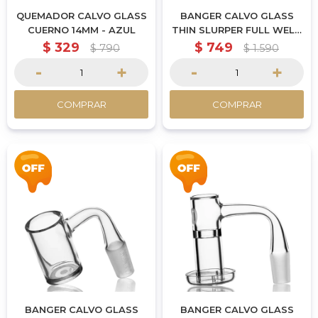
QUEMADOR CALVO GLASS
BANGER CALVO GLASS
CUERNO 14MM - AZUL
THIN SLURPER FULL WELD
14MM MACHO
$
329
$
749
$
790
$
1.590
-
+
-
+
COMPRAR
COMPRAR
BANGER CALVO GLASS
BANGER CALVO GLASS