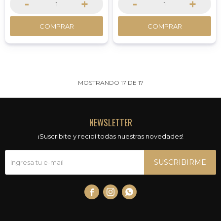
-
+
-
+
COMPRAR
COMPRAR
MOSTRANDO
17
DE
17
NEWSLETTER
¡Suscribite y recibí todas nuestras novedades!
SUSCRIBIRME


