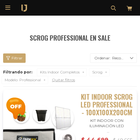

SCROG PROFESSIONAL EN SALE
Recomendados
Filtrando por:
Kits Indoor Completos
Scrog
Modelo:
Professional
Quitar filtros
KIT INDOOR SCROG
LED PROFESSIONAL
- 100X100X200CM
KIT INDOOR CON
ILUMINACIÓN LED
Llevá tu kit indoor para scrog