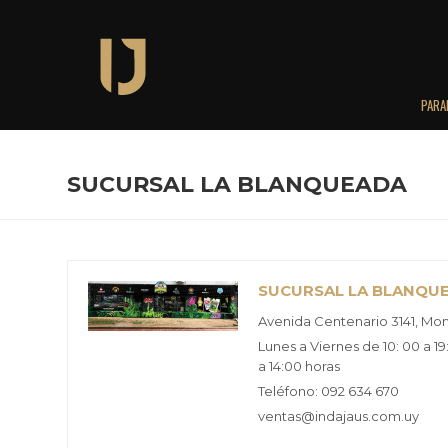
PARA
SUCURSAL LA BLANQUEADA
SUCURSAL LA BLANQU
Avenida Centenario 3141, Mo
Lunes a Viernes de 10: 00 a 1
a 14:00 horas
Teléfono: 092 634 670
ventas@indajaus.com.uy