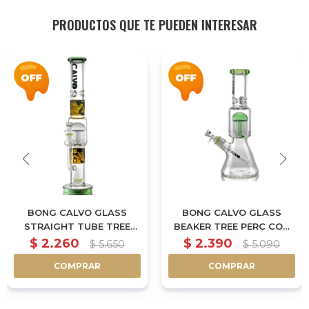
PRODUCTOS QUE TE PUEDEN INTERESAR
BONG CALVO GLASS
BONG CALVO GLASS
STRAIGHT TUBE TREE
BEAKER TREE PERC CON
PERC DRAGON BALL
SHOWER 35CM - VERDE
$
2.260
$
2.390
$
5.650
$
5.090
42CM
COMPRAR
COMPRAR