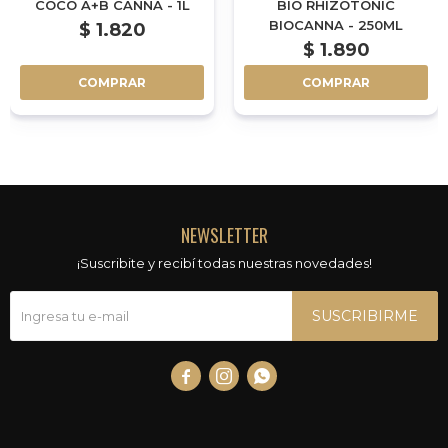
COCO A+B CANNA - 1L
BIO RHIZOTONIC
BIOCANNA - 250ML
$
1.820
$
1.890
COMPRAR
COMPRAR
NEWSLETTER
¡Suscribite y recibí todas nuestras novedades!
SUSCRIBIRME


