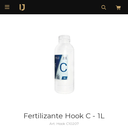

Fertilizante Hook C - 1L
Hook C10207