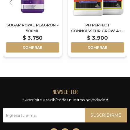
SUGAR ROYAL PLAGRON -
PH PERFECT
500ML
CONNOISSEUR GROW A+B
ADVANCED NUTRIENTS -
$
3.750
$
3.900
1L
COMPRAR
COMPRAR
NEWSLETTER
¡Suscribite y recibí todas nuestras novedades!
SUSCRIBIRME