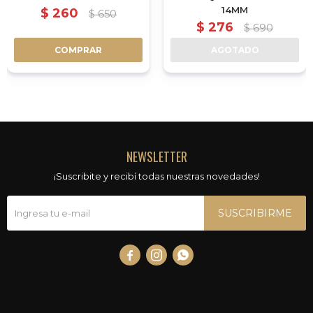
14MM
$
260
$
650
$
276
$
690
COMPRAR
AGOTADO
NEWSLETTER
¡Suscribite y recibí todas nuestras novedades!
SUSCRIBIRME


