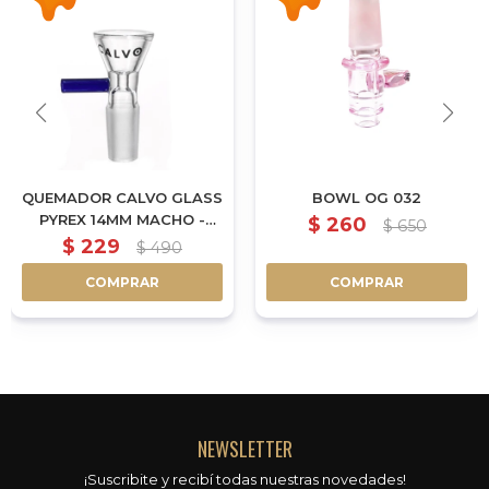
QUEMADOR CALVO GLASS
BOWL OG 032
PYREX 14MM MACHO -
$
260
$
650
AZUL
$
229
$
490
COMPRAR
COMPRAR
NEWSLETTER
¡Suscribite y recibí todas nuestras novedades!