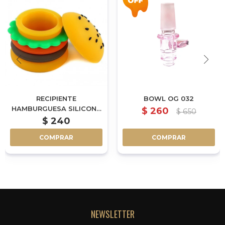
RECIPIENTE
BOWL OG 032
HAMBURGUESA SILICONA
$
260
$
650
P/EXTRACCION (DB-
$
240
HSLN01)
COMPRAR
COMPRAR
NEWSLETTER