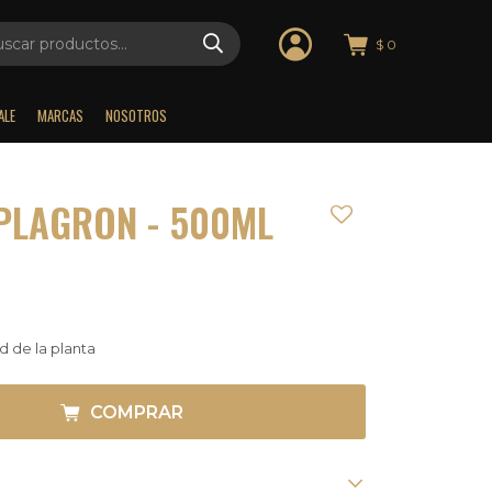
$
0
ALE
MARCAS
NOSOTROS
PLAGRON - 500ML
d de la planta
COMPRAR