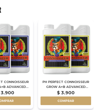
R
CT CONNOISSEUR
PH PERFECT CONNOISSEUR
B
A+B ADVANCED
GROW A+B ADVANCED
IENTS - 1L
NUTRIENTS - 1L
3.900
$
3.900
OMPRAR
COMPRAR