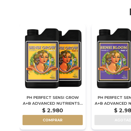
ML
PH PERFECT SENSI GROW
PH PERFECT SE
A+B ADVANCED NUTRIENTS -
A+B ADVANCED N
1L
1L
$
2.980
$
2.9
COMPRAR
AGOTA