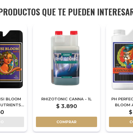
PRODUCTOS QUE TE PUEDEN INTERESA
NSI BLOOM
RHIZOTONIC CANNA - 1L
PH PERFE
UTRIENTS -
BLOOM 
$
3.890
NUTR
80
$
DO
COMPRAR
C