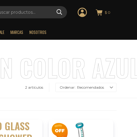
$
0
ALE
MARCAS
NOSOTROS
2 artículos
Recomendados
O GLASS