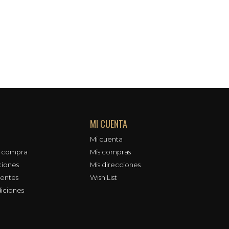
MI CUENTA
Mi cuenta
e compra
Mis compras
ciones
Mis direcciones
uentes
Wish List
iciones