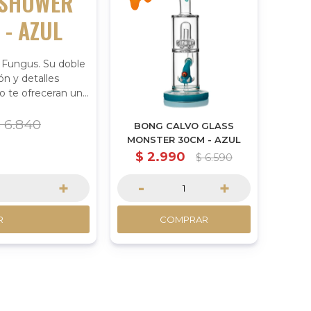
SHOWER
 - AZUL
 Fungus. Su doble
ón y detalles
o te ofreceran una
 y fresca.
$
6.840
BONG CALVO GLASS
MONSTER 30CM - AZUL
$
2.990
$
6.590
+
-
+
R
COMPRAR