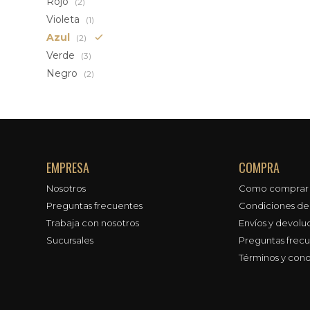
Rojo
(2)
Violeta
(1)
Azul
(2)
Verde
(3)
Negro
(2)
EMPRESA
COMPRA
Nosotros
Como comprar
Preguntas frecuentes
Condiciones d
Trabaja con nosotros
Envíos y devolu
Sucursales
Preguntas frec
Términos y cond