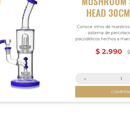
MUSHROOM 
HEAD 30CM
Conoce otros de nuestros
sistema de percolaci
psicodélicos hechos a man
experiencia suave
$
2.990
-
COMPRA