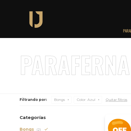
PARA
Filtrando por:
Bongs
Color:
Azul
Quitar filtros
Categorías
Bongs
(2)