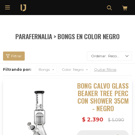

PARAFERNALIA > BONGS EN COLOR NEGRO
Recomendados
Filtrando por:
Bongs
Color:
Negro
Quitar filtros
BONG CALVO GLASS
BEAKER TREE PERC
CON SHOWER 35CM
- NEGRO
$
2.390
$
5.090