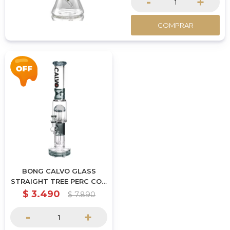
-
+
COMPRAR
BONG CALVO GLASS
STRAIGHT TREE PERC CON
SHOWER 42CM - NEGRO
$
3.490
$
7.890
-
+