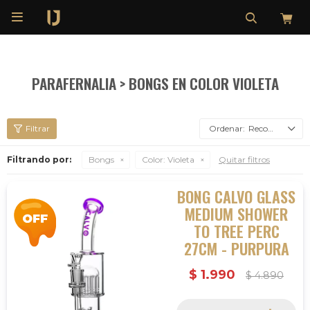

PARAFERNALIA > BONGS EN COLOR VIOLETA
Recomendados
Filtrando por:
Bongs
Color:
Violeta
Quitar filtros
BONG CALVO GLASS
MEDIUM SHOWER
TO TREE PERC
27CM - PURPURA
$
1.990
$
4.890