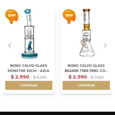
BONG CALVO GLASS
BONG CALVO GLASS
MONSTER 30CM - AZUL
BEAKER TREE PERC CON
SHOWER 42CM -
$
2.990
$
2.990
$
6.590
$
7.650
AMARILLO
COMPRAR
COMPRAR