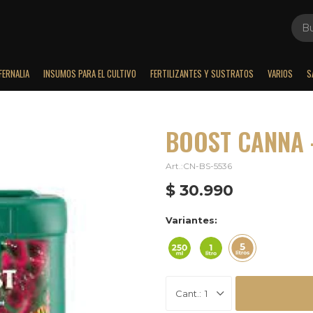
FERNALIA
INSUMOS PARA EL CULTIVO
FERTILIZANTES Y SUSTRATOS
VARIOS
S
BOOST CANNA -
CN-BS-5536
$
30.990
Variantes:
1