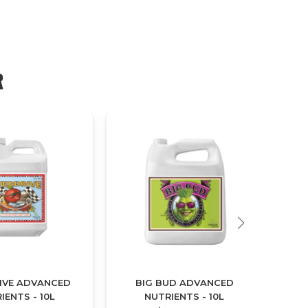
R
IVE ADVANCED
BIG BUD ADVANCED
R
IENTS - 10L
NUTRIENTS - 10L