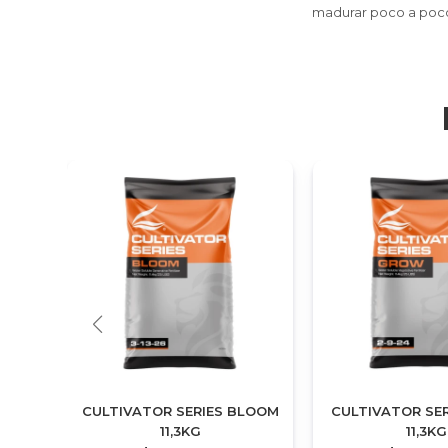
madurar poco a poc
ED
CULTIVATOR SERIES BLOOM
CULTIVATOR SE
11,3KG
11,3KG