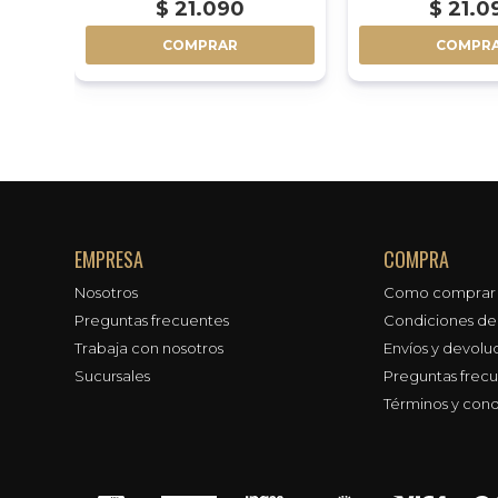
$
21.090
$
21.0
COMPRAR
COMPR
EMPRESA
COMPRA
Nosotros
Como comprar
Preguntas frecuentes
Condiciones d
Trabaja con nosotros
Envíos y devolu
Sucursales
Preguntas frec
Términos y cond