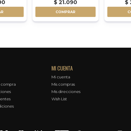
90
$
21.090
$
AR
COMPRAR
C
MI CUENTA
Mi cuenta
e compra
Mis compras
ciones
Mis direcciones
uentes
Wish List
iciones