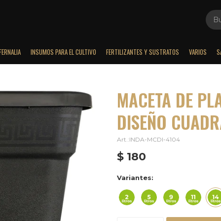
FERNALIA
INSUMOS PARA EL CULTIVO
FERTILIZANTES Y SUSTRATOS
VARIOS
S
MACETA DE PL
DISEÑO CUADR
INDA-MCDI-4104
$
180
Variantes: