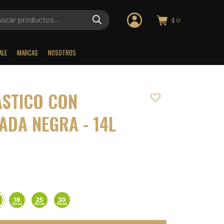
$
0
ALE
MARCAS
NOSOTROS
ASTICO CON
ADA NEGRA - 14L