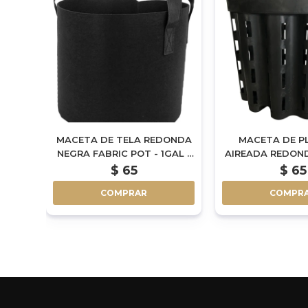
CO
MACETA DE TELA REDONDA
MACETA DE P
3L
NEGRA FABRIC POT - 1GAL -
AIREADA REDOND
4L
1.3L
$
65
$
65
COMPRAR
COMPR