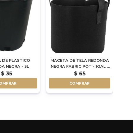
 DE PLASTICO
MACETA DE TELA REDONDA
M
A NEGRA - 3L
NEGRA FABRIC POT - 1GAL -
AIR
4L
$
35
$
65
OMPRAR
COMPRAR