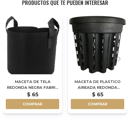
PRODUCTOS QUE TE PUEDEN INTERESAR
MACETA DE TELA
MACETA DE PLASTICO
REDONDA NEGRA FABRIC
AIREADA REDONDA
POT - 1GAL - 4L
NEGRA - 1.3L
$
65
$
65
COMPRAR
COMPRAR