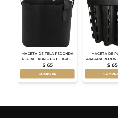
CO
MACETA DE TELA REDONDA
MACETA DE P
3L
NEGRA FABRIC POT - 1GAL -
AIREADA REDOND
4L
1.3L
$
65
$
65
COMPRAR
COMPR