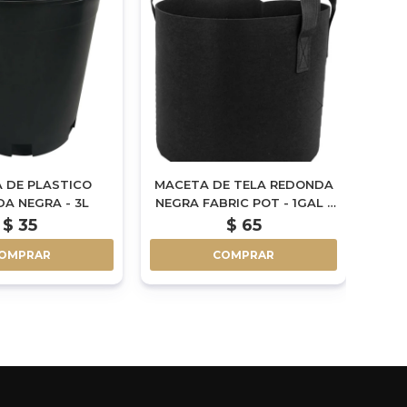
 DE PLASTICO
MACETA DE TELA REDONDA
M
A NEGRA - 3L
NEGRA FABRIC POT - 1GAL -
AIR
4L
$
35
$
65
OMPRAR
COMPRAR