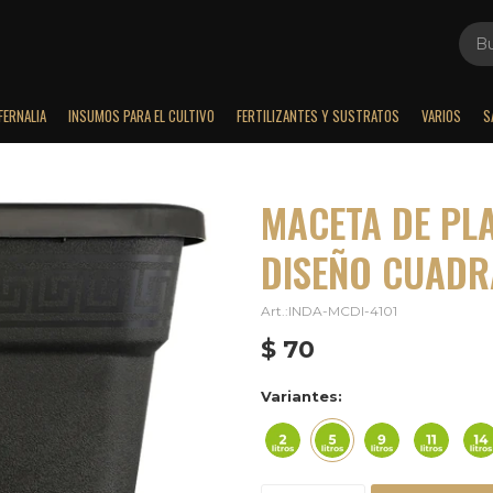
FERNALIA
INSUMOS PARA EL CULTIVO
FERTILIZANTES Y SUSTRATOS
VARIOS
S
MACETA DE PL
DISEÑO CUADR
INDA-MCDI-4101
$
70
Variantes: