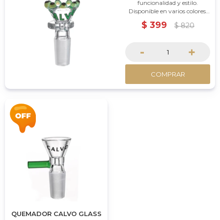
funcionalidad y estilo.
Disponible en varios colores,
con opciones de joints de 14
$
399
$
820
mm y 18 mm, es compatible
con muchos rigs y bongs.
Dale un toque de originalidad
-
+
a tus sesiones.
COMPRAR
QUEMADOR CALVO GLASS