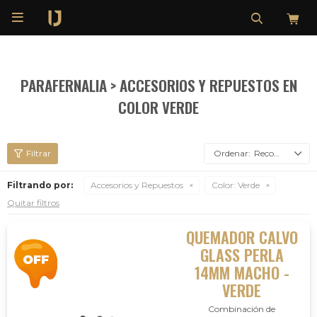

PARAFERNALIA > ACCESORIOS Y REPUESTOS EN
COLOR VERDE
Recomendados
Filtrando por:
Accesorios y Repuestos
Color:
Verde
Quitar filtros
QUEMADOR CALVO
GLASS PERLA
14MM MACHO -
VERDE
Combinación de