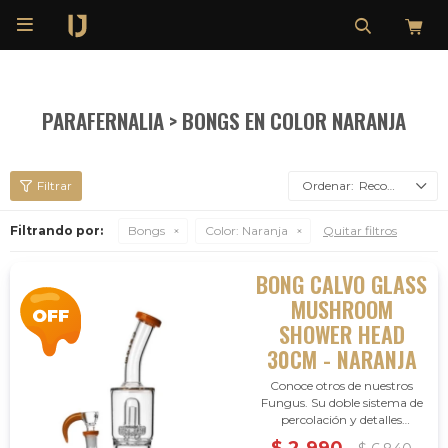

PARAFERNALIA > BONGS EN COLOR NARANJA
Recomendados
Filtrando por:
Bongs
Color:
Naranja
Quitar filtros
BONG CALVO GLASS
MUSHROOM
SHOWER HEAD
30CM - NARANJA
Conoce otros de nuestros
Fungus. Su doble sistema de
percolación y detalles
psicodélicos hechos a mano te