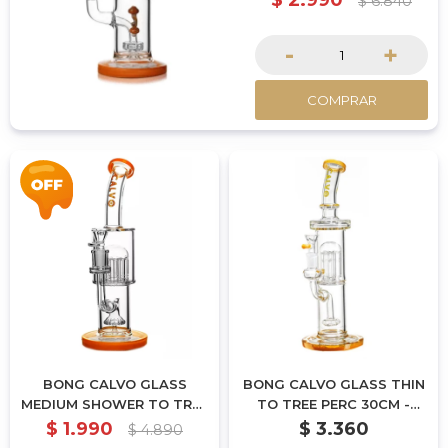
$
2.990
$
6.840
ofreceran una experiencia
suave y fresca.
-
+
COMPRAR
BONG CALVO GLASS
BONG CALVO GLASS THIN
MEDIUM SHOWER TO TREE
TO TREE PERC 30CM -
PERC 27CM - NARANJA
NARANJA
$
1.990
$
3.360
$
4.890